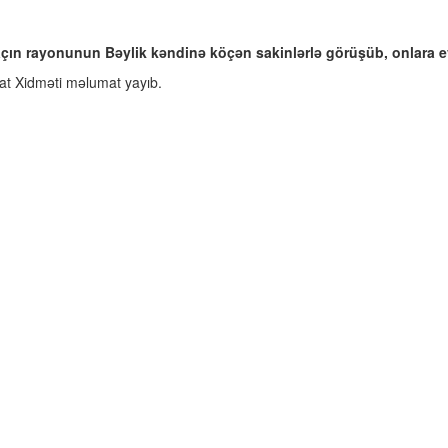
çın rayonunun Bəylik kəndinə köçən sakinlərlə görüşüb, onlara evl
uat Xidməti məlumat yayıb.