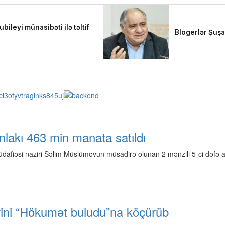
lakı 463 min manata satıldı
üdafiəsi naziri Səlim Müslümovun müsadirə olunan 2 mənzili 5-ci dəfə 
ərini “Hökumət buludu”na köçürüb