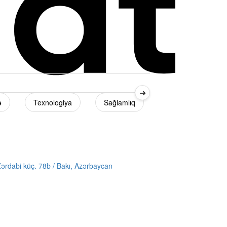
➜
ə
Texnologiya
Sağlamlıq
Diaspor
ərdabi küç. 78b / Bakı, Azərbaycan