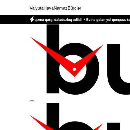
Valyuta
Hava
Namaz
Bürclər
liyevin qızına qarşı dələduzluq edildi
Evinə gələn yol qonşusu tərəfindən zə