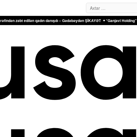
Search…
bt edilən qadın danışdı – Gədəbəydən ŞİKAYƏT
“Ganjavi Holding” jurnalistlə