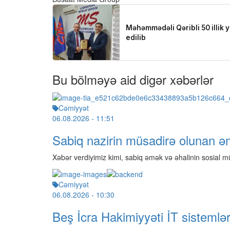
Bu bölməyə aid digər xəbərlər
Cəmiyyət
06.08.2026
- 11:51
Sabiq nazirin müsadirə olunan əm
Xəbər verdiyimiz kimi, sabiq əmək və əhalinin sosial m
Cəmiyyət
06.08.2026
- 10:30
Beş İcra Hakimiyyəti İT sisteml