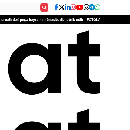
ri peşə bayramı münasibətilə təbrik edib – FOTOLAR
Türkiyə Antalyadakı bərp