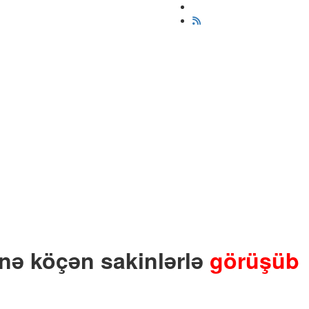
inə köçən sakinlərlə
görüşüb