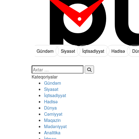
Gündəm
Siyasət
İqtisadiyyat
Hadisə
Dü
Search…
Kateqoriyalar
Gündəm
Siyasət
İqtisadiyyat
Hadisə
Dünya
Cəmiyyət
Maqazin
Mədəniyyət
Analitika
İdman