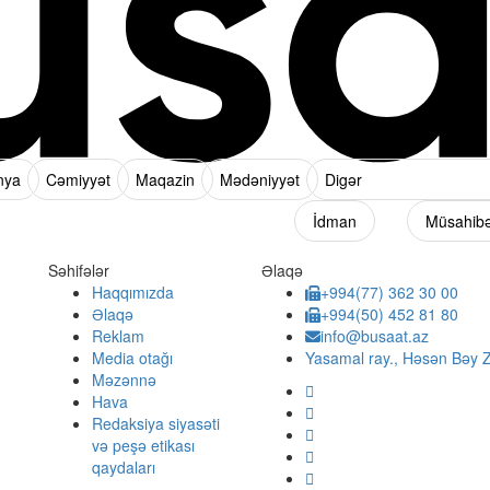
nya
Cəmiyyət
Maqazin
Mədəniyyət
Digər
İdman
Müsahib
Səhifələr
Əlaqə
Haqqımızda
+994(77) 362 30 00
Əlaqə
+994(50) 452 81 80
Reklam
info@busaat.az
Media otağı
Yasamal ray., Həsən Bəy Z
Məzənnə
Hava
Redaksiya siyasəti
və peşə etikası
qaydaları