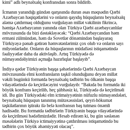
kimi” adlı beynəlxalq konfransdan sonra bildirib.
İcmanın yarandığı gündən qarşısında duran əsas məqsədin Qərbi
Azərbaycan həqiqətlərini və onların qayıdış hüquqlarını beynəlxalq
aləmə çatdırmaq olduğunu vurğulayan millət vəkilinin fikrincə,
həmişə Azərbaycanın yanında olan Türkiyə Qərbi azərbaycanlılar
mövzusunda da bizi dəstəkləyəcək: “Qərbi Azərbaycandan həm
erməni zülmündən, həm də Sovetlər dönəmindən başlayaraq
Türkiyəyə pənah gətirən həmvətənlərimiz çox olub və onların sayı
milyonlarladır. Onların da hüquqlarının müdafiəsi istiqamətində
fəaliyyətlər daha da aktivləşib. Artıq Türkiyədə də
nümayəndəliyimizi açmağa hazırlıqlar başlayıb”.
İndiyə qədər Türkiyənin başqa şəhərlərində Qərbi Azərbaycan
mövzusunda elmi konfransların təşkil olunduğunu deyən millət
vəkili bugünkü formatda beynəlxalq tədbirin bu ölkənin başqa
vilayətlərində də keçiriləcəyini vurğulayıb: “Bakıda bu formatda iki
böyük konfrans keçirilib, heç şübhəsiz ki, Türkiyədə də keçirilməli
idi. Bu gün Türkiyədəki elm ictimaiyyətinin nüfuzlu nümayəndələri,
beynəlxalq hüququn tanınmış mütəxəssisləri, qeyri-hökumət
təşkilatlarının iştirakı ilə belə konfransın baş tutması önəmli
hadisədir. Bu formatda tədbirlərin Türkiyənin başqa vilayətlərində
də keçirilməsi hədəfimizdədir. Hesab edirəm ki, bu gün səslənən
məsələlərin Türkiyə ictimaiyyətinə çatdırılması istiqamətində bu
tədbirin çox böyük əhəmiyyəti olacaq”.