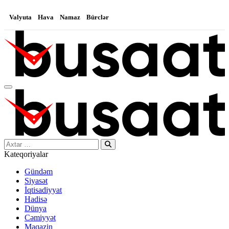
Valyuta
Hava
Namaz
Bürclər
Search…
Kateqoriyalar
Gündəm
Siyasət
İqtisadiyyat
Hadisə
Dünya
Cəmiyyət
Maqazin