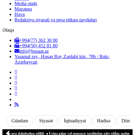
Media otağı
Məzənnə
Hava
Redaksiya siyasəti və peşə etikası qaydaları
Əlaqə
+994(77) 362 30 00
+994(50) 452 81 80
info@busaat.az
Yasamal ray., Həsən Bəy Zərdabi küç. 78b / Bakı,
Azərbaycan
Gündəm
Siyasət
İqtisadiyyat
Hadisə
Dünya
arşı dələduzluq edildi
Evinə gələn yol qonşusu tərəfindən zəbt edilən qadın danış