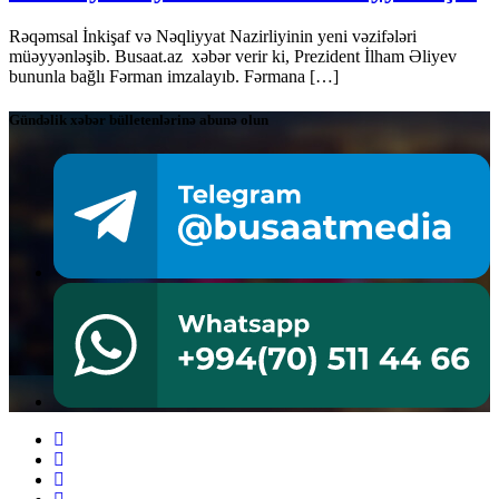
Rəqəmsal İnkişaf və Nəqliyyat Nazirliyinin yeni vəzifələri
müəyyənləşib. Busaat.az xəbər verir ki, Prezident İlham Əliyev
bununla bağlı Fərman imzalayıb. Fərmana […]
Gündəlik xəbər bülletenlərinə abunə olun