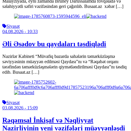
Malayziyada, eyni zamanda Bruney Darüssalamda fövqəladə və
səlahiyyətli səfiri vəzifəsindən geri çağırılıb. Busaat.az xəbər […]
Siyasət
04.08.2026
- 10:33
Əli Əsədov bu qaydaları təsdiqlədi
Nazirlər Kabineti “Müvafiq bazarda sahələrin təmərküzləşmə
səviyyəsinin müəyyən edilməsi Qaydası”nı və “Rəqabət orqanı
tərəfindən təmərküzləşmələrin qiymətləndirilməsi Qaydası”nı təsdiq
edib. Busaat.az […]
Siyasət
03.08.2026
- 15:09
Rəqəmsal İnkişaf və Nəqliyyat
Nazirliyinin yeni vəzifələri müəyyənləşdi