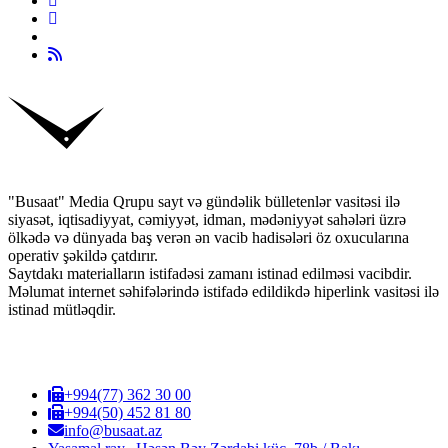
"Busaat" Media Qrupu sayt və gündəlik bülletenlər vasitəsi ilə
siyasət, iqtisadiyyat, cəmiyyət, idman, mədəniyyət sahələri üzrə
ölkədə və dünyada baş verən ən vacib hadisələri öz oxucularına
operativ şəkildə çatdırır.
Saytdakı materialların istifadəsi zamanı istinad edilməsi vacibdir.
Məlumat internet səhifələrində istifadə edildikdə hiperlink vasitəsi ilə
istinad mütləqdir.
+994(77) 362 30 00
+994(50) 452 81 80
info@busaat.az