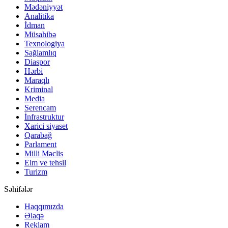
Mədəniyyət
Analitika
İdman
Müsahibə
Texnologiya
Sağlamlıq
Diaspor
Hərbi
Maraqlı
Kriminal
Media
Serencam
İnfrastruktur
Xarici siyaset
Qarabağ
Parlament
Milli Məclis
Elm ve tehsil
Turizm
Səhifələr
Haqqımızda
Əlaqə
Reklam