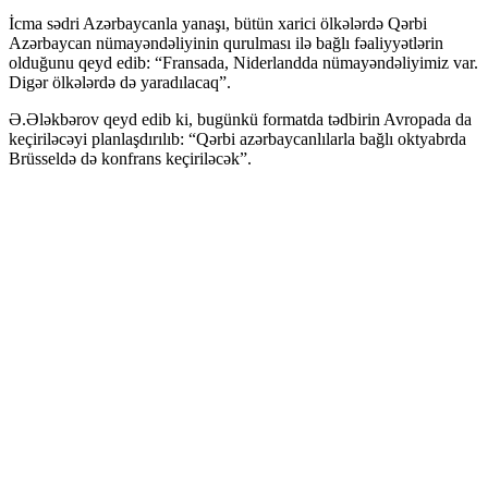
İcma sədri Azərbaycanla yanaşı, bütün xarici ölkələrdə Qərbi
Azərbaycan nümayəndəliyinin qurulması ilə bağlı fəaliyyətlərin
olduğunu qeyd edib: “Fransada, Niderlandda nümayəndəliyimiz var.
Digər ölkələrdə də yaradılacaq”.
Ə.Ələkbərov qeyd edib ki, bugünkü formatda tədbirin Avropada da
keçiriləcəyi planlaşdırılıb: “Qərbi azərbaycanlılarla bağlı oktyabrda
Brüsseldə də konfrans keçiriləcək”.