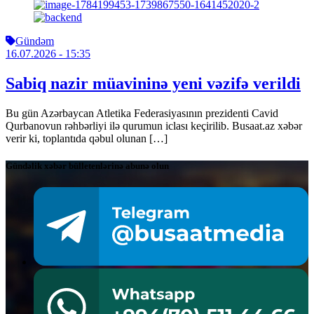
Gündəm
16.07.2026
- 15:35
Sabiq nazir müavininə yeni vəzifə verildi
Bu gün Azərbaycan Atletika Federasiyasının prezidenti Cavid
Qurbanovun rəhbərliyi ilə qurumun iclası keçirilib. Busaat.az xəbər
verir ki, toplantıda qəbul olunan […]
Gündəlik xəbər bülletenlərinə abunə olun