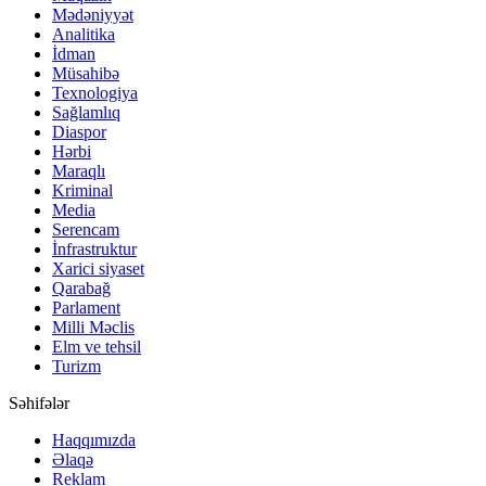
Mədəniyyət
Analitika
İdman
Müsahibə
Texnologiya
Sağlamlıq
Diaspor
Hərbi
Maraqlı
Kriminal
Media
Serencam
İnfrastruktur
Xarici siyaset
Qarabağ
Parlament
Milli Məclis
Elm ve tehsil
Turizm
Səhifələr
Haqqımızda
Əlaqə
Reklam