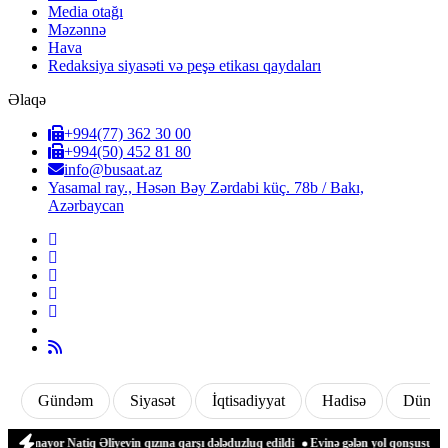
Media otağı
Məzənnə
Hava
Redaksiya siyasəti və peşə etikası qaydaları
Əlaqə
+994(77) 362 30 00
+994(50) 452 81 80
info@busaat.az
Yasamal ray., Həsən Bəy Zərdabi küç. 78b / Bakı,
Azərbaycan
Gündəm
Siyasət
İqtisadiyyat
Hadisə
Dünya
ayor Natiq Əliyevin qızına qarşı dələduzluq edildi
Evinə gələn yol qonşusu tərəfin