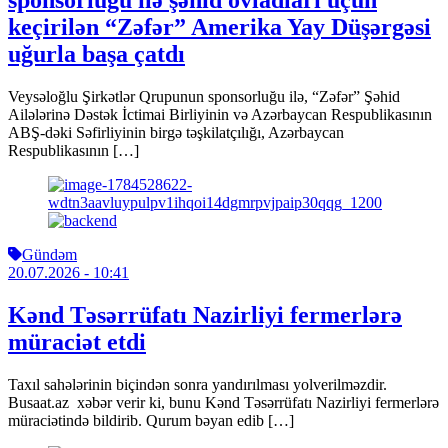
sponsorluğu ilə şəhid övladları üçün
keçirilən “Zəfər” Amerika Yay Düşərgəsi
uğurla başa çatdı
Veysəloğlu Şirkətlər Qrupunun sponsorluğu ilə, “Zəfər” Şəhid
Ailələrinə Dəstək İctimai Birliyinin və Azərbaycan Respublikasının
ABŞ-dəki Səfirliyinin birgə təşkilatçılığı, Azərbaycan
Respublikasının […]
Gündəm
20.07.2026
- 10:41
Kənd Təsərrüfatı Nazirliyi fermerlərə
müraciət etdi
Taxıl sahələrinin biçindən sonra yandırılması yolverilməzdir.
Busaat.az xəbər verir ki, bunu Kənd Təsərrüfatı Nazirliyi fermerlərə
müraciətində bildirib. Qurum bəyan edib […]