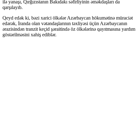
ilə yanaşı, Qırğızıstanın Bakıdakı səfirliyinin əməkdaşları da
qarşılayıb.
Qeyd edək ki, bəzi xarici ölkələr Azərbaycan hökumətinə müraciət
edərək, İranda olan vətəndaşlarının təxliyəsi üçün Azərbaycanın
ərazisindən tranzit keçid şəraitində öz ölkələrinə qayıtmasına yardım
göstərilməsini xahiş ediblər.