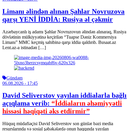
Limanı əlindən alınan Şahlar Novruzova
qarşı YENİ İDDİA: Rusiya əl çəkmir
Azərbaycanlı iş adamı Şahlar Novruzovun əlindən alınaraq, Rusiya
dövlətinin mülkiyyətinə keçirilən “Tuapse Dəniz Kommersiya
Limanı” MMC keçmiş sahibinə qarşı iddia qaldırıb. Busaat.az
Lent.az-a istinadən […]
Gündəm
06.08.2026
- 17:45
David Seliverstov yayılan iddialarla bağlı
açıqlama verib:
“İddiaların əhəmiyyətli
hissəsi həqiqəti əks etdirmir”
Hüquq müdafiəçisi David Seliverstov son günlər bəzi media
resurslarında və sosial şəbəkələrdə onun haqqında yayılan