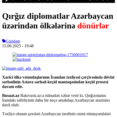
Qırğız diplomatlar Azərbaycan
üzərindən ölkələrinə
dönürlər
Gündəm
15.06.2025
- 19:48
Xarici ölkə vətəndaşlarının İrandan təxliyəsi çərçivəsində dövlət
sərhədinin Astara sərhəd-keçid məntəqəsindən keçid prosesi
davam edir.
Busaat.az
Bakıvaxtı.az-a istinadən xəbər verir ki, Qırğızıstanın
İrandakı səfirliyinin daha bir neçə əməkdaşı Azərbaycan ərazisinə
daxil olub.
Təxliyə olunan şəxsləri Azərbaycan tərəfinin rəsmi nümayəndələri