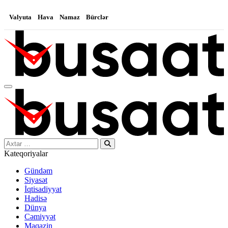
Valyuta
Hava
Namaz
Bürclər
Search…
Kateqoriyalar
Gündəm
Siyasət
İqtisadiyyat
Hadisə
Dünya
Cəmiyyət
Maqazin