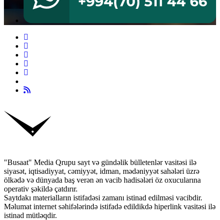
"Busaat" Media Qrupu sayt və gündəlik bülletenlər vasitəsi ilə
siyasət, iqtisadiyyat, cəmiyyət, idman, mədəniyyət sahələri üzrə
ölkədə və dünyada baş verən ən vacib hadisələri öz oxucularına
operativ şəkildə çatdırır.
Saytdakı materialların istifadəsi zamanı istinad edilməsi vacibdir.
Məlumat internet səhifələrində istifadə edildikdə hiperlink vasitəsi ilə
istinad mütləqdir.