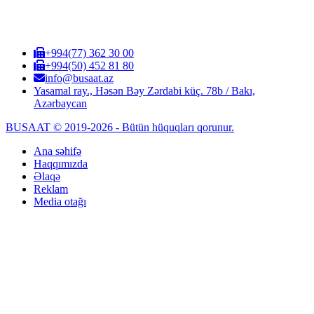
+994(77) 362 30 00
+994(50) 452 81 80
info@busaat.az
Yasamal ray., Həsən Bəy Zərdabi küç. 78b / Bakı,
Azərbaycan
BUSAAT © 2019-2026 - Bütün hüquqları qorunur.
Ana səhifə
Haqqımızda
Əlaqə
Reklam
Media otağı