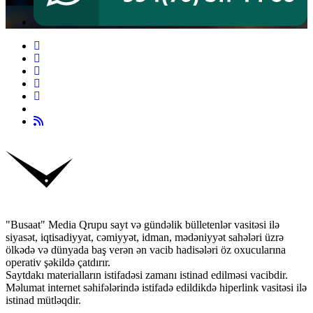
"Busaat" Media Qrupu sayt və gündəlik bülletenlər vasitəsi ilə
siyasət, iqtisadiyyat, cəmiyyət, idman, mədəniyyət sahələri üzrə
ölkədə və dünyada baş verən ən vacib hadisələri öz oxucularına
operativ şəkildə çatdırır.
Saytdakı materialların istifadəsi zamanı istinad edilməsi vacibdir.
Məlumat internet səhifələrində istifadə edildikdə hiperlink vasitəsi ilə
istinad mütləqdir.