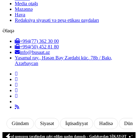
Media otağı
Məzənnə
Hava
Redaksiya siyasəti və peşə etikası qaydaları
Əlaqə
+994(77) 362 30 00
+994(50) 452 81 80
info@busaat.az
Yasamal ray., Həsən Bəy Zərdabi küç. 78b / Bakı,
Azərbaycan
Gündəm
Siyasət
İqtisadiyyat
Hadisə
Dünya
lən yol qonşusu tərəfindən zəbt edilən qadın danışdı – Gədəbəydən ŞİKAYƏT
“Ganja