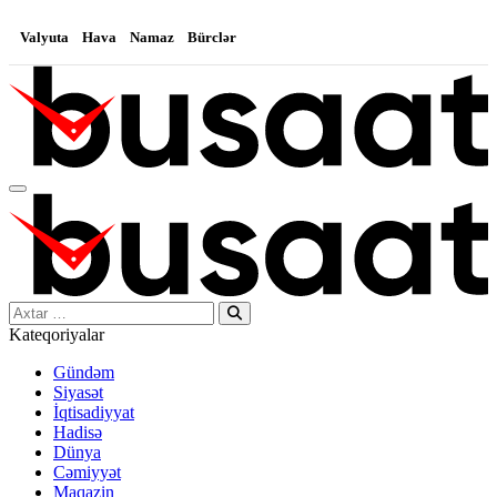
Valyuta
Hava
Namaz
Bürclər
Search…
Kateqoriyalar
Gündəm
Siyasət
İqtisadiyyat
Hadisə
Dünya
Cəmiyyət
Maqazin