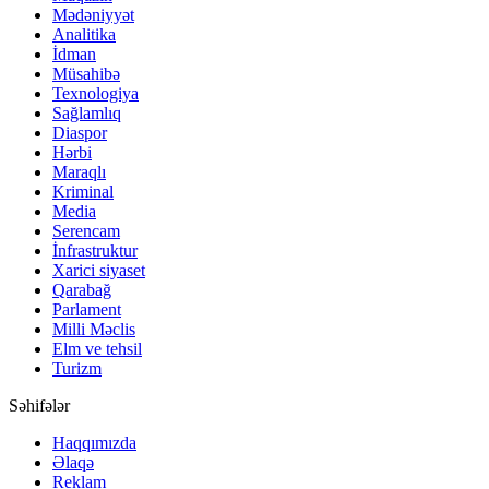
Mədəniyyət
Analitika
İdman
Müsahibə
Texnologiya
Sağlamlıq
Diaspor
Hərbi
Maraqlı
Kriminal
Media
Serencam
İnfrastruktur
Xarici siyaset
Qarabağ
Parlament
Milli Məclis
Elm ve tehsil
Turizm
Səhifələr
Haqqımızda
Əlaqə
Reklam