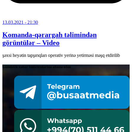
13.03.2021
- 21:30
Komanda-qərargah təlimindən
görüntülər – Video
şəxsi heyətin tapşırıqları operativ yerinə yetirməsi məşq etdirilib
Gündəlik xəbər bülletenlərinə abunə olun