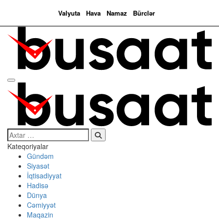
Valyuta
Hava
Namaz
Bürclər
Search…
Kateqoriyalar
Gündəm
Siyasət
İqtisadiyyat
Hadisə
Dünya
Cəmiyyət
Maqazin