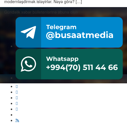
modernləşdirmək istəyirlər. Nəyə görə? […]
Gündəlik xəbər bülletenlərinə abunə olun