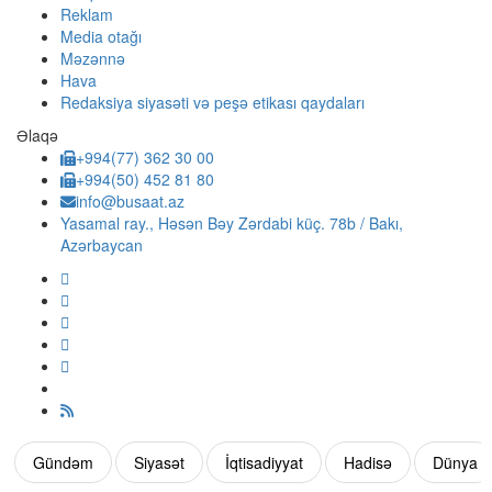
Reklam
Media otağı
Məzənnə
Hava
Redaksiya siyasəti və peşə etikası qaydaları
Əlaqə
+994(77) 362 30 00
+994(50) 452 81 80
info@busaat.az
Yasamal ray., Həsən Bəy Zərdabi küç. 78b / Bakı,
Azərbaycan
Gündəm
Siyasət
İqtisadiyyat
Hadisə
Dünya