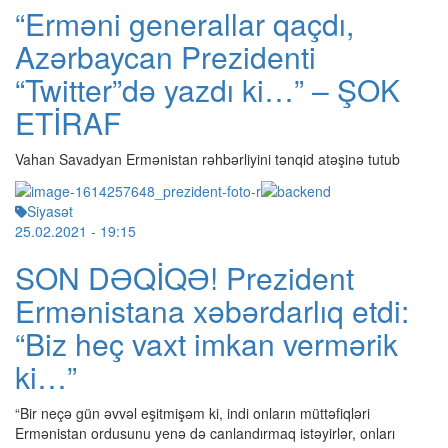
“Erməni generallar qaçdı,
Azərbaycan Prezidenti
“Twitter”də yazdı ki…” – ŞOK
ETİRAF
Vahan Savadyan Ermənistan rəhbərliyini tənqid atəşinə tutub
Siyasət
25.02.2021
- 19:15
SON DƏQİQƏ! Prezident
Ermənistana xəbərdarlıq etdi:
“Biz heç vaxt imkan vermərik
ki…”
“Bir neçə gün əvvəl eşitmişəm ki, indi onların müttəfiqləri
Ermənistan ordusunu yenə də canlandırmaq istəyirlər, onları