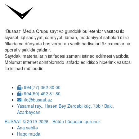
"Busaat" Media Qrupu sayt və gündəlik bülletenlər vasitəsi ilə
siyasət, iqtisadiyyat, cəmiyyət, idman, mədəniyyət sahələri üzrə
ölkədə və dünyada baş verən ən vacib hadisələri öz oxucularına
operativ şəkildə çatdırır.
Saytdakı materialların istifadəsi zamanı istinad edilməsi vacibdir.
Məlumat internet səhifələrində istifadə edildikdə hiperlink vasitəsi
ilə istinad mütləqdir.
+994(77) 362 30 00
+994(50) 452 81 80
info@busaat.az
Yasamal ray., Həsən Bəy Zərdabi küç. 78b / Bakı,
Azərbaycan
BUSAAT © 2019-2026 - Bütün hüquqları qorunur.
Ana səhifə
Haqqımızda