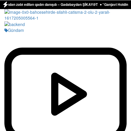
findən zəbt edilən qadın danışdı – Gədəbəydən ŞİKAYƏT
“Ganjavi Holding” ju
Gündəm