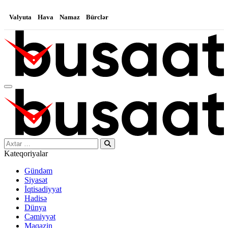
Valyuta
Hava
Namaz
Bürclər
Search…
Kateqoriyalar
Gündəm
Siyasət
İqtisadiyyat
Hadisə
Dünya
Cəmiyyət
Maqazin