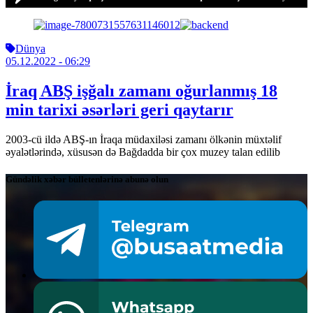
Dünya
05.12.2022
- 06:29
İraq ABŞ işğalı zamanı oğurlanmış 18
min tarixi əsərləri geri qaytarır
2003-cü ildə ABŞ-ın İraqa müdaxiləsi zamanı ölkənin müxtəlif
əyalətlərində, xüsusən də Bağdadda bir çox muzey talan edilib
Gündəlik xəbər bülletenlərinə abunə olun