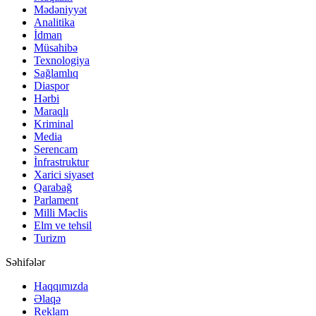
Mədəniyyət
Analitika
İdman
Müsahibə
Texnologiya
Sağlamlıq
Diaspor
Hərbi
Maraqlı
Kriminal
Media
Serencam
İnfrastruktur
Xarici siyaset
Qarabağ
Parlament
Milli Məclis
Elm ve tehsil
Turizm
Səhifələr
Haqqımızda
Əlaqə
Reklam