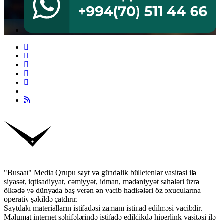
"Busaat" Media Qrupu sayt və gündəlik bülletenlər vasitəsi ilə
siyasət, iqtisadiyyat, cəmiyyət, idman, mədəniyyət sahələri üzrə
ölkədə və dünyada baş verən ən vacib hadisələri öz oxucularına
operativ şəkildə çatdırır.
Saytdakı materialların istifadəsi zamanı istinad edilməsi vacibdir.
Məlumat internet səhifələrində istifadə edildikdə hiperlink vasitəsi ilə