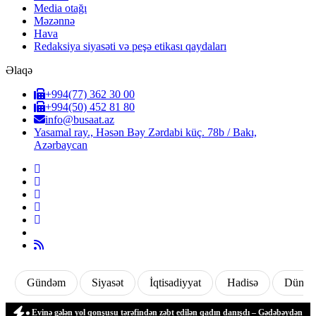
Media otağı
Məzənnə
Hava
Redaksiya siyasəti və peşə etikası qaydaları
Əlaqə
+994(77) 362 30 00
+994(50) 452 81 80
info@busaat.az
Yasamal ray., Həsən Bəy Zərdabi küç. 78b / Bakı,
Azərbaycan
Gündəm
Siyasət
İqtisadiyyat
Hadisə
Dünya
ldi
Evinə gələn yol qonşusu tərəfindən zəbt edilən qadın danışdı – Gədəbəydən Şİ