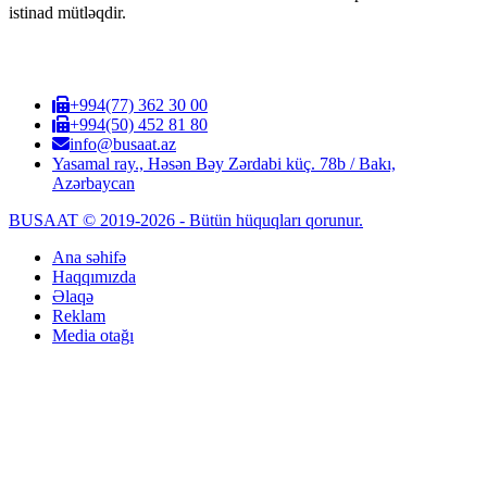
istinad mütləqdir.
+994(77) 362 30 00
+994(50) 452 81 80
info@busaat.az
Yasamal ray., Həsən Bəy Zərdabi küç. 78b / Bakı,
Azərbaycan
BUSAAT © 2019-2026 - Bütün hüquqları qorunur.
Ana səhifə
Haqqımızda
Əlaqə
Reklam
Media otağı