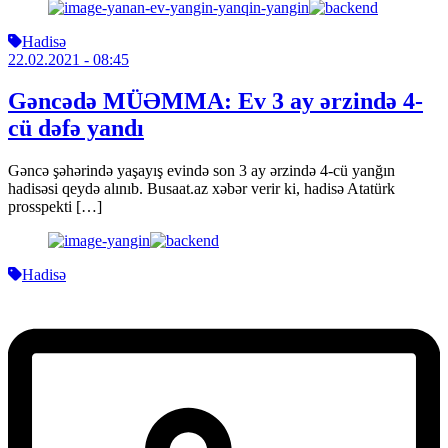
Hadisə
22.02.2021
- 08:45
Gəncədə MÜƏMMA: Ev 3 ay ərzində 4-
cü dəfə yandı
Gəncə şəhərində yaşayış evində son 3 ay ərzində 4-cü yanğın
hadisəsi qeydə alınıb. Busaat.az xəbər verir ki, hadisə Atatürk
prosspekti […]
Hadisə