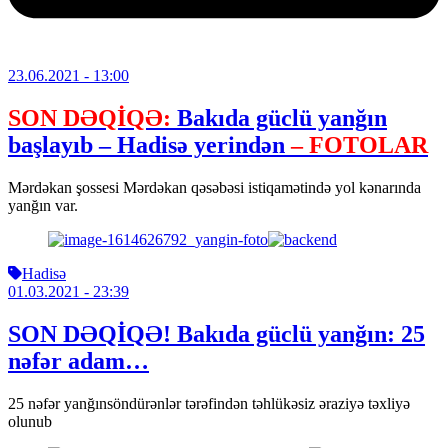
23.06.2021
- 13:00
SON DƏQİQƏ:
Bakıda güclü yanğın
başlayıb – Hadisə yerindən
– FOTOLAR
Mərdəkan şossesi Mərdəkan qəsəbəsi istiqamətində yol kənarında
yanğın var.
Hadisə
01.03.2021
- 23:39
SON DƏQİQƏ! Bakıda güclü yanğın: 25
nəfər adam…
25 nəfər yanğınsöndürənlər tərəfindən təhlükəsiz əraziyə təxliyə
olunub