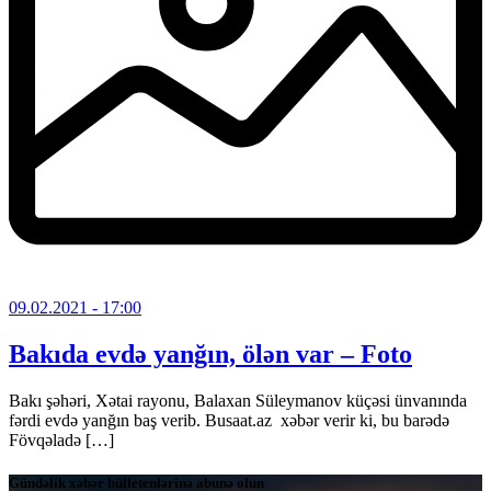
09.02.2021
- 17:00
Bakıda evdə yanğın, ölən var – Foto
Bakı şəhəri, Xətai rayonu, Balaxan Süleymanov küçəsi ünvanında
fərdi evdə yanğın baş verib. Busaat.az xəbər verir ki, bu barədə
Fövqəladə […]
Gündəlik xəbər bülletenlərinə abunə olun