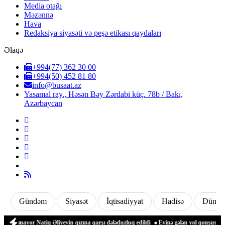
Media otağı
Məzənnə
Hava
Redaksiya siyasəti və peşə etikası qaydaları
Əlaqə
+994(77) 362 30 00
+994(50) 452 81 80
info@busaat.az
Yasamal ray., Həsən Bəy Zərdabi küç. 78b / Bakı,
Azərbaycan
Gündəm
Siyasət
İqtisadiyyat
Hadisə
Dünya
al-mayor Natiq Əliyevin qızına qarşı dələduzluq edildi
Evinə gələn yol qonşusu tərə