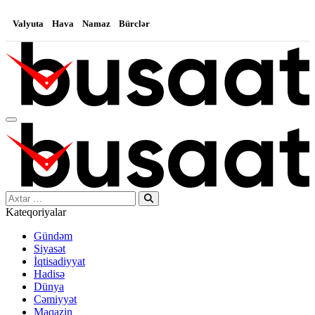
Valyuta
Hava
Namaz
Bürclər
Search…
Kateqoriyalar
Gündəm
Siyasət
İqtisadiyyat
Hadisə
Dünya
Cəmiyyət
Maqazin