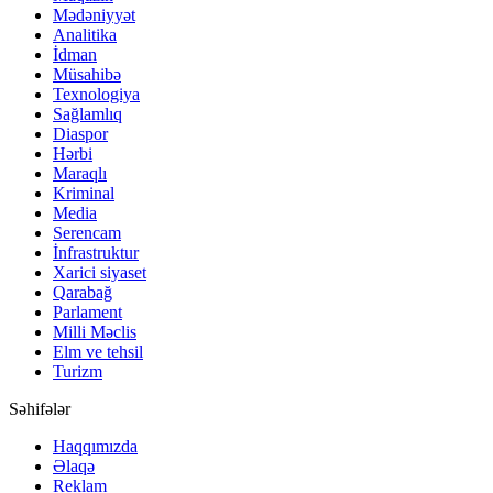
Mədəniyyət
Analitika
İdman
Müsahibə
Texnologiya
Sağlamlıq
Diaspor
Hərbi
Maraqlı
Kriminal
Media
Serencam
İnfrastruktur
Xarici siyaset
Qarabağ
Parlament
Milli Məclis
Elm ve tehsil
Turizm
Səhifələr
Haqqımızda
Əlaqə
Reklam