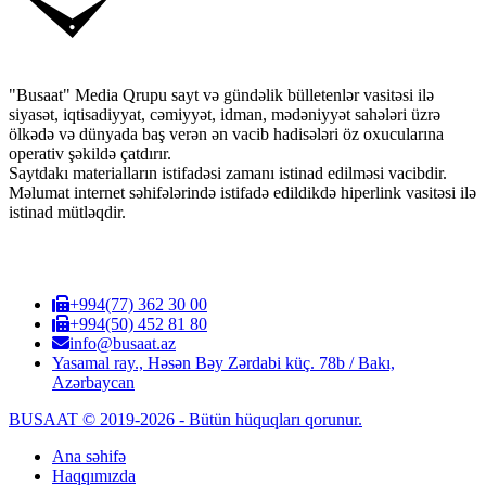
"Busaat" Media Qrupu sayt və gündəlik bülletenlər vasitəsi ilə
siyasət, iqtisadiyyat, cəmiyyət, idman, mədəniyyət sahələri üzrə
ölkədə və dünyada baş verən ən vacib hadisələri öz oxucularına
operativ şəkildə çatdırır.
Saytdakı materialların istifadəsi zamanı istinad edilməsi vacibdir.
Məlumat internet səhifələrində istifadə edildikdə hiperlink vasitəsi ilə
istinad mütləqdir.
+994(77) 362 30 00
+994(50) 452 81 80
info@busaat.az
Yasamal ray., Həsən Bəy Zərdabi küç. 78b / Bakı,
Azərbaycan
BUSAAT © 2019-2026 - Bütün hüquqları qorunur.
Ana səhifə
Haqqımızda