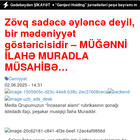
Gədəbəydən ŞİKAYƏT
“Ganjavi Holding” jurnalistləri peşə bayramı münasibətil
Zövq sadəcə əyləncə deyil,
bir mədəniyyət
göstəricisidir – MÜĞƏNNİ
İLAHƏ MURADLA
MÜSAHİBƏ…
Cəmiyyət
02.06.2025
- 14:31
Media Qrupumuzun “İncəsənət aləmi” rubrikasının qonağı
istedadlı ifaçı, peşəkar musiqiçi İlahə Muraddır.
– Salam İlahə xanım, xoş gördük sizi. Lütfən oxucularımıza öz