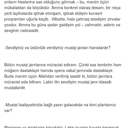
onların hisslərinə səs olduğunu görmək – bu, mənim üçün
mükafatdan da böyükdür. Amma konkret olaraq desəm, bir neçə
yerli layihələrdə iştirak etmişəm, iştirak etdiyim konsert
proqramları uğurla keçib. Əlbəttə, hələ çatmaq istədiyim zirvələr
çoxdur. Amma bu günə qədər gəldiyim yol – zəhmətin, səbrin və
sevginin nəticəsidir.
-Sevdiyiniz və üstünlük verdiyiniz musiqi janları hansılardır?
Bütün musiqi janrlarına müraciət edirəm. Çünki səs tembrim həm
müğamı dəstəkləyir həmdə opera vakal janrınıda dəstəkləyir.
Buda mənim üçün Allahdan verilmiş səsdir ki, bütün janrlara
müraciət edə bilirəm. Lakin Ən sevdiyim musiqi janrı klassik
musiqilərdir.
-Musiqi fəaliyyətinizlə bağlı yaxın gələcəkdə nə kimi planlarınız
var?
Planlarım və istəklərim böyükdür. Lakin bunları həyata keçirmək