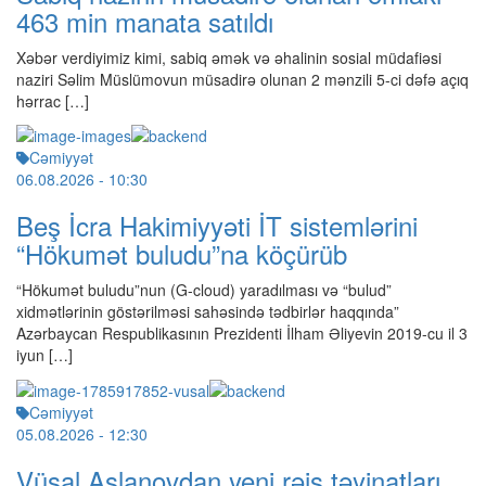
463 min manata satıldı
Xəbər verdiyimiz kimi, sabiq əmək və əhalinin sosial müdafiəsi
naziri Səlim Müslümovun müsadirə olunan 2 mənzili 5-ci dəfə açıq
hərrac […]
Cəmiyyət
06.08.2026
- 10:30
Beş İcra Hakimiyyəti İT sistemlərini
“Hökumət buludu”na köçürüb
“Hökumət buludu”nun (G-cloud) yaradılması və “bulud”
xidmətlərinin göstərilməsi sahəsində tədbirlər haqqında”
Azərbaycan Respublikasının Prezidenti İlham Əliyevin 2019-cu il 3
iyun […]
Cəmiyyət
05.08.2026
- 12:30
Vüsal Aslanovdan yeni rəis təyinatları