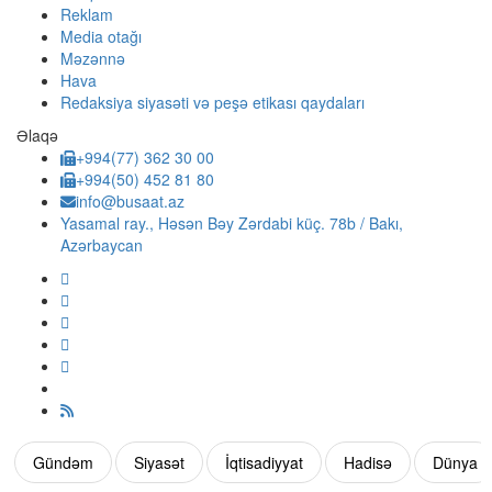
Reklam
Media otağı
Məzənnə
Hava
Redaksiya siyasəti və peşə etikası qaydaları
Əlaqə
+994(77) 362 30 00
+994(50) 452 81 80
info@busaat.az
Yasamal ray., Həsən Bəy Zərdabi küç. 78b / Bakı,
Azərbaycan
Gündəm
Siyasət
İqtisadiyyat
Hadisə
Dünya