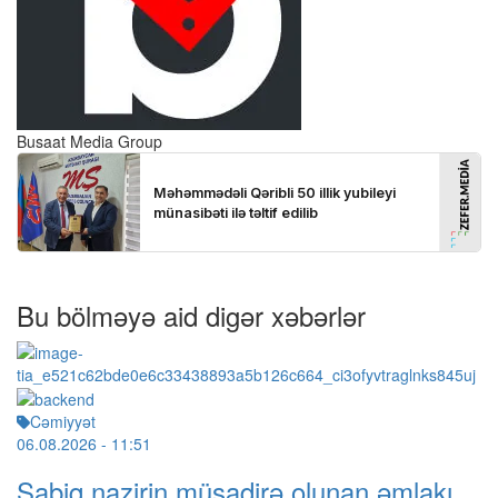
Busaat Media Group
Bu bölməyə aid digər xəbərlər
Cəmiyyət
06.08.2026
- 11:51
Sabiq nazirin müsadirə olunan əmlakı