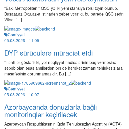
“Bakı Metropoliteni” QSC-yə iki yeni stansiya rəisi təyin olunub.
Busaat.az Oxu.az-a istinadən xəbər verir ki, bu barədə QSC sədri
Vüsal […]
Cəmiyyət
05.08.2026
- 11:05
DYP sürücülərə müraciət etdi
“Təhlillər göstərir ki, yol-nəqliyyat hadisələrinin baş verməsinə
səbəb olan əsas amillərdən biri də hərəkət zamanı təhlükəsiz ara
məsafəsinin qorunmamasıdır. Bu […]
Cəmiyyət
05.08.2026
- 10:07
Azərbaycanda donuzlarla bağlı
monitorinqlər keçiriləcək
Azərbaycan Respublikasının Qida Təhlükəsizliyi Agentliyi (AQTA)