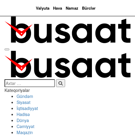
Valyuta
Hava
Namaz
Bürclər
Search…
Kateqoriyalar
Gündəm
Siyasət
İqtisadiyyat
Hadisə
Dünya
Cəmiyyət
Maqazin