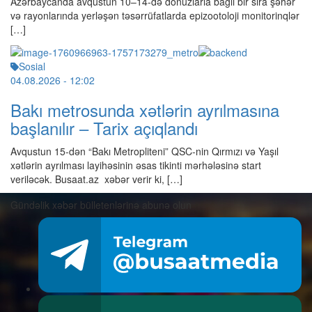
Azərbaycanda avqustun 10–14-də donuzlarla bağlı bir sıra şəhər
və rayonlarında yerləşən təsərrüfatlarda epizootoloji monitorinqlər
[…]
Sosial
04.08.2026
- 12:02
Bakı metrosunda xətlərin ayrılmasına
başlanılır – Tarix açıqlandı
Avqustun 15-dən “Bakı Metropliteni” QSC-nin Qırmızı və Yaşıl
xətlərin ayrılması layihəsinin əsas tikinti mərhələsinə start
veriləcək. Busaat.az xəbər verir ki, […]
Gündəlik xəbər bülletenlərinə abunə olun