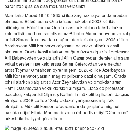
barənizdə qısa da olsa məlumat verəsiniz!
Mən İlahə Murad 18.10.1985-ci ildə Xaçmaz rayonunda anadan
olmuşam. Bülbül adına Orta ixtisas məktəbini 2003-cü ildə
bitirmişəm. Bülbül adına Orta ixtisas məktəbində təhsil alarkən
xalq artisti, mərhum sənətkarımız Əlibaba Məmmədovdan və xalq
artisti Simarə İmanovadan muğam dərsləri almışam. 2005-ci ildə
Azərbaycan Milli Konservatoriyasının bakalavr pilləsinə daxil
olmuşam. Orada təhsil alarkən muğam üzrə xalq artisti professor
Arif Babayevdən və xalq artisti Alim Qasımovdan dərslər almışam.
Vokal dərslərini isə xalq artisti Samir Cəfərovdan və əməkdar
artist Teymur Əmrahdan öyrənmişəm. 2020-ci ildə Azərbaycan
Milli Konservatoriyasının magistr pilləsinə daxil olmuşam. Orada
təhsil alarkən xalq artisti Azər Zeynalovdan və əməkdar artist
Ramil Qasımovdan vokal dərsləri almışam. Eləcə də professor,
bəstəkar, xalq artisti Siyavuş Kəriminin müxtəlif layihələrində çıxış
etmişəm. 2009-cu ildə “Xalq Ulduzu” yarışmasında iştirak
etmişdim. Müxtəlif konsert proqramlarında çıxışlar etmiş, hal-
hazırda drijor Ellada Məmmədovanın rəhbərlik etdiyi “Qramafon”
orkestr ilə fəaliyyət göstərirəm.