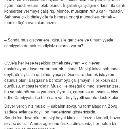
üçün maddi resurs tələb olunur. İnşallah çalışdığım orkestr ilə canlı
konsertlər verməyə çalışırıq. Məncə, musiqinin ruhu canlı ifadadır.
Səhnəyə çıxıb dinləyicilərlə birbaşa enerji mübadiləsi etmək –
mənim üçün əvəzolunmazdır.
– Sonda musiqisevərlərə, xüsusilə gənclərə və ümumiyyətlə
cəmiyyətə demək istədiyiniz nələrsə varmı?
Əvvəla hər kəsə təşəkkür etmək istəyirəm – dinləyən,
dəstəkləyən, dəyər verən hər bir insana. Musiqi təkcə səhnədə
deyil, dinləyicinin qəlbində yaşayır. Gənclərə demək istəyirəm:
özünüz olun. Başqasına bənzəməyə çalışmayın. Hər kəsin səsi,
duyğusu, mesajı fərqlidir. Musiqi ilə məşğul olmaq istəyirsinizsə,
bu sənətə hörmətlə yanaşın, öyrənin, çalışın və ən əsası – hiss
edin. Cəmiyyətə isə bir ricam var: keyfiyyətli sənətə dəstək olun.
Dəyər verdiyiniz musiqi – sabahın zövqünü formalaşdırır. Zövq
sadəcə əyləncə deyil, bir mədəniyyət göstəricisidir.
Sonda isə deyərdim: musiqi həyat kimidir – bəzən kədərli, bəzən
sevinc dolu… Amma əgər onu ürəklə dinləsəniz, hər notda bir