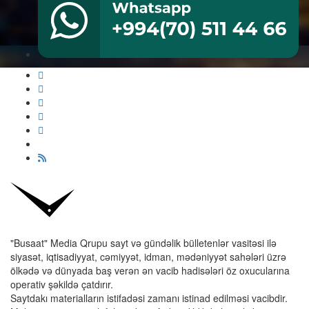
"Busaat" Media Qrupu sayt və gündəlik bülletenlər vasitəsi ilə
siyasət, iqtisadiyyat, cəmiyyət, idman, mədəniyyət sahələri üzrə
ölkədə və dünyada baş verən ən vacib hadisələri öz oxucularına
operativ şəkildə çatdırır.
Saytdakı materialların istifadəsi zamanı istinad edilməsi vacibdir.