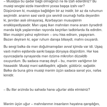
– Musiqiyə bu qədər bağlı olmağınızı nə ilə izah edərdiniz? Bu
musiqi sevgisi sizdə irsəndirmi yoxsa başqa izahı var?
Düşünürəm ki, musiqiyə bağlılığım bir az irsidir, bir az da ruhumun
seçimidir. anamın səsi vardı çox sevirdi oxumağı hətta deyərdim
ki, janrdan asılı olmayaraq, Azərbaycan musuqisinin
ensiklopediyasıdır. Mən uşaq ikən mahnıları mənə anam öyrədirdi
məndə kiçik yaşlarımdan rayonda keçirilən tədbirlərdə ifa edirdim.
Mən musiqini yalnız eşitmirəm – onu hiss edirəm, yaşayıram.
Bəzən deyirəm ki, əgər ruhum danışa bilsəydi, mahnı oxuyardı.
Bu sevgi bəlkə də mən doğulmamışdan əvvəl içimdə var idi. Uşaq
vaxtı mahnı eşidəndə sanki başqa dünyaya düşürdüm. Hər kəs
oyuncaqlarla oynayanda mən özümə mikrofon düzəldib
oxuyurdum. Bu sadəcə maraq deyil – bu, mənim varlığımın bir
hissəsidir. Musiqi məni sakitləşdirir, ağladır, güldürür, sağaldır.
Bəlkə də buna görə musiqi mənim üçün sadəcə sənət yox, nəfəs
kimidir.
– Bu illər ərzində bu sahədə hansı uğurlar əldə etmisiniz?
Mənim üçün uğur – mahnılarımın insanların həyatına qarışdığını,