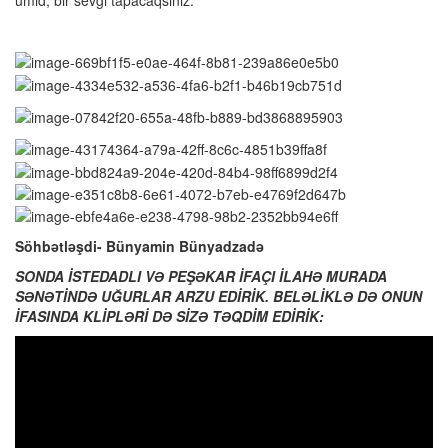
ümid, bir sevgi tapacaqsınız.
Söhbətləşdi- Bünyamin Bünyadzadə
SONDA İSTEDADLI VƏ PEŞƏKAR İFAÇI İLAHƏ MURADA
SƏNƏTİNDƏ UĞURLAR ARZU EDİRİK. BELƏLİKLƏ DƏ ONUN
İFASINDA KLİPLƏRİ DƏ SİZƏ TƏQDİM EDİRİK: