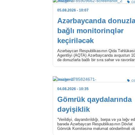
C
05.08.2026
- 10:07
Azərbaycanda donuzla
bağlı monitorinqlər
keçiriləcək
Azərbaycan Respublikasının Qida Təhlükəsiz
Agentliyi (AQTA) Azərbaycanda avqustun 1
də donuzlarla bağlı bir sıra şəhər və rayonla
yerləşən təsərrüfatlarda epizootoloji monitori
[…]
C
04.08.2026
- 10:35
Gömrük qaydalarında
dəyişiklik
“Verildiyi, dayandırıldığı, bərpa və ya ləğv edi
barədə Azərbaycan Respublikasının Dövlət
Gömrük Komitəsinə məlumat göndərilməli ol
lisenziyaların və icazələrin Siyahısı”nda […]