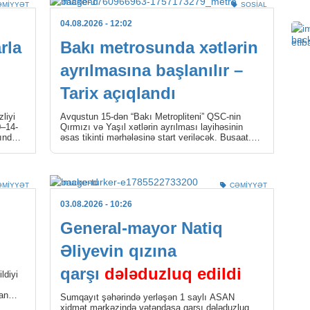
ƏMIYYƏT
SOSIAL
04.0
04.08.2026
- 12:02
rla
Bakı metrosunda xətlərin
HAD
ayrılmasına başlanılır –
Buz
mey
Tarix açıqlandı
04.0
liyi
Avqustun 15-dən “Bakı Metropliteni” QSC-nin
0–14-
Qırmızı və Yaşıl xətlərin ayrılması layihəsinin
rında
əsas tikinti mərhələsinə start veriləcək. Busaat.az
SOS
nqlər
xəbər verir ki, […]
Azə
sığ
ƏMIYYƏT
CƏMIYYƏT
04.0
03.08.2026
- 10:26
CƏM
General-mayor Natiq
Göm
Əliyevin qızına
04.0
qarşı
dələduzluq edildi
ldiyi
an
SIY
Sumqayıt şəhərində yerləşən 1 saylı ASAN
xidmət mərkəzində vətəndaşa qarşı dələduzluq