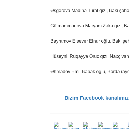
Əsgərova Mədinə Tural qızı, Bakı şəhər
Gülməmmədova Məryəm Zəka qızı, Bakı 
Bayramov Elsevər Elnur oğlu, Bakı şəhə
Hüseynli Rüqayyə Oruc qızı, Naxçıvan
Əhmədov Emil Babək oğlu, Bərdə rayon
Bizim Facebook kanalımız