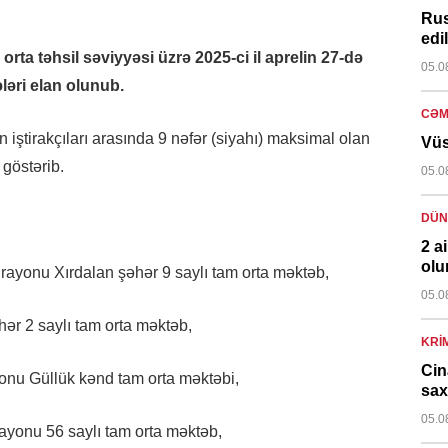
Rus
edi
 orta təhsil səviyyəsi üzrə 2025-ci il aprelin 27-də
05.0
ələri elan olunub.
CƏM
 iştirakçıları arasında 9 nəfər (siyahı) maksimal olan
Vüs
göstərib.
05.0
DÜN
2 a
olu
ayonu Xırdalan şəhər 9 saylı tam orta məktəb,
05.0
ər 2 saylı tam orta məktəb,
KRI
Cin
onu Güllük kənd tam orta məktəbi,
sax
05.0
yonu 56 saylı tam orta məktəb,