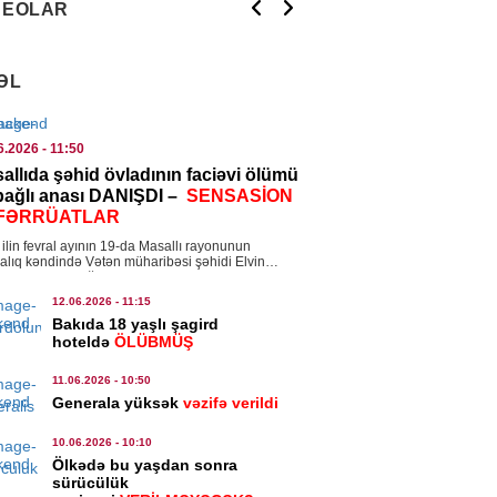
DEOLAR
SADIYYAT
ƏL
ıl və gümüş bahalaşır
.2022
- 00:10
14.03.2021
- 16:21
vrovun Qarabağ
Bu gün Türkiy
8.2026
- 10:55
sajı:
Rusiya məxfi
İstiqlal Marşını
6.2026
- 11:50
ƏNIYYƏT
allıda şəhid övladının faciəvi ölümü
anını işə salır?
qəbulunun 100-
 bağlı anası DANIŞDI –
SENSASİON
i Çan “Tanrının zirehi 4″ün
dönümüdür
FƏRRÜATLAR
ilişləri üçün Bakıdadır
ilin fevral ayının 19-da Masallı rayonunun
8.2026
- 10:52
alıq kəndində Vətən müharibəsi şəhidi Elvin
ovun 13 yaşlı oğlu Ayhan Əzizov faciəvi […]
12.06.2026
- 11:15
YA
Bakıda 18 yaşlı şagird
n sahillərində yük gəmisi atəşə
hoteldə
ÖLÜBMÜŞ
ulub
11.06.2026
- 10:50
8.2026
- 10:43
Generala yüksək
vəzifə verildi
MINAL
10.06.2026
- 10:10
Ölkədə bu yaşdan sonra
ayətdə şübhəli bilinən 18 nəfər
sürücülük
lanıldı