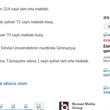
CƏM
i 214 saylı tam orta məktəb,
DYP
ƏN
05.0
şəhəri 72 saylı məktəb-lisey,
CƏM
ri 70 saylı məktəb-lisey,
Azə
03.0
mon
Ele
 Dövlət Universitetinin nəzdində Gimnaziya,
05.0
qan
Azər
İDM
u T.İsmayılov adına 1 saylı şəhər tam orta məktəb.
Məcə
veri
Çem
siyah
“Or
05.0
a abunə olun
SOS
Bak
baş
Busaat Media
Group
04.0