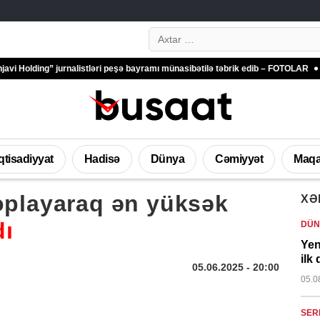
Search…
g” jurnalistləri peşə bayramı münasibətilə təbrik edib – FOTOLAR
Türkiyə Ant
İqtisadiyyat
Hadisə
Dünya
Cəmiyyət
Maqa
toplayaraq ən yüksək
XƏ
dı
DÜN
Yen
ilk 
05.06.2025
- 20:00
05.0
SER