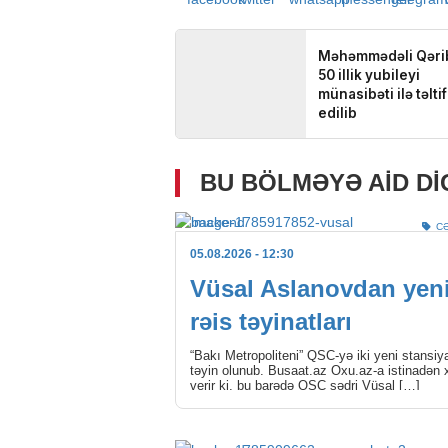
BU BÖLMƏYƏ AID D
C
05.08.2026
- 12:30
Vüsal Aslanovdan yen
rəis təyinatları
“Bakı Metropoliteni” QSC-yə iki yeni stansiya
təyin olunub. Busaat.az Oxu.az-a istinadən 
verir ki, bu barədə QSC sədri Vüsal […]