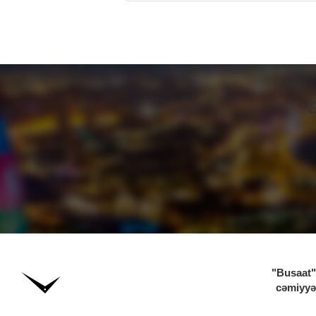
G
"Busaat" 
cəmiyyə