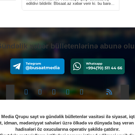
Əli
edildiyi bildirilir. Bbsaat.az xəbər verir ki, bu barədə
Medialive.az-a […]
04.0
İQTI
Azə
kom
ündəlik xəbər bülletenlərinə abunə ol
04.0
SIY
Rəq
Naz
müə
03.0
SIY
Avt
Media Qrupu sayt və gündəlik bülletenlər vasitəsi ilə siyasət, iqt
hər
t, idman, mədəniyyət sahələri üzrə ölkədə və dünyada baş verən 
hadisələri öz oxucularına operativ şəkildə çatdırır.
03.0