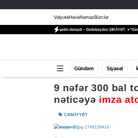
Valyuta
Hava
Namaz
Bürclər
 tərəfindən zəbt edilən qadın danışdı – Gədəbəydən ŞİKAYƏT
“Ganjavi Holdin
Gündəm
Siyasət
9 nəfər 300 bal 
nəticəyə
imza at
CƏMIYYƏT