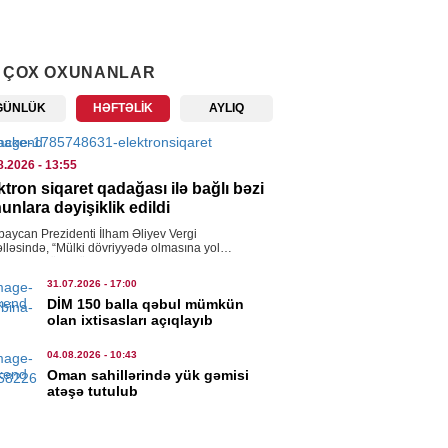
IYYƏT
 sürücülərə müraciət etdi
 ÇOX OXUNANLAR
8.2026
- 11:05
GÜNLÜK
HƏFTƏLIK
AYLIQ
IYYƏT
rbaycanda donuzlarla bağlı
8.2026
- 13:55
itorinqlər keçiriləcək
ktron siqaret qadağası ilə bağlı bəzi
8.2026
- 10:07
unlara dəyişiklik edildi
baycan Prezidenti İlham Əliyev Vergi
AN
lləsində, “Mülki dövriyyədə olmasına yol
lməyən (mülki dövriyyədən çıxarılmış) əşyaların
pionlar Liqası: “Sabah”
ısı haqqında” və “Qida təhlükəsizliyi […]
31.07.2026
- 17:00
hus”la qarşılaşacaq
DİM 150 balla qəbul mümkün
olan ixtisasları açıqlayıb
8.2026
- 09:58
04.08.2026
- 10:43
IAL
Oman sahillərində yük gəmisi
atəşə tutulub
ı metrosunda xətlərin ayrılmasına
lanılır – Tarix açıqlandı
8.2026
- 12:02