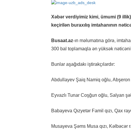
Xəbər verdiyimiz kimi, ümumi (9 illik)
keçirilən buraxılış imtahanının nətic
Busaat.az
-ın məlumatına görə, imtahan
300 bal toplamaqla ən yüksək nəticəni 
Bunlar aşağıdakı iştirakçılardır:
Abdullayev Şaiq Namiq oğlu, Abşeron r
Eyvazlı Tunar Coşğun oğlu, Salyan şəh
Babayeva Qızyetər Famil qızı, Qax ray
Musayeva Şəms Musa qızı, Kəlbəcər ra