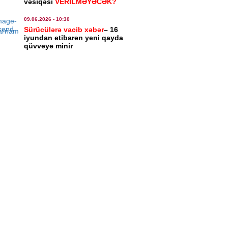
vəsiqəsi
VERİLMƏYƏCƏK?
8.2026
- 10:41
09.06.2026
- 10:30
Sürücülərə vacib xəbər
– 16
iyundan etibarən yeni qayda
ISƏ
qüvvəyə minir
ovnada dənizdə batan Ruslanın
iti tapıldı
8.2026
- 10:39
IAL
rbaycanda sığorta olunanlar və
ortalılarla bağlı yeni qayda
8.2026
- 10:37
IYYƏT
rük qaydalarında dəyişiklik
8.2026
- 10:35
ASƏT