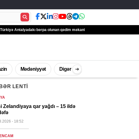
alyadakı bərpa olunan qədim məkanlarla mədəni irsin qorunmasına töhfəsini gü
zin
Mədəniyyət
Digər
➜
BƏR LENTI
İdman
Müsahibə
Texnologi
YA
i Zelandiyaya qar yağdı – 15 ildə
dəfə
8.2026
- 18:52
ENCAM