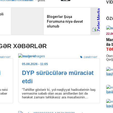
VI
İQTI
ÖZ
Qız
02.12
La
04.0
me
22.0
MƏD
Mas
pl
ilə
IGƏR XƏBƏRLƏR
Cek
TƏ
çək
Ötən 
04.0
ƏMIYYƏT
CƏMIYYƏT
Qarğ
Əziz
05.08.2026
- 11:05
DÜN
i
DYP sürücülərə müraciət
Oma
etdi
tut
04.0
 rəisi
“Təhlillər göstərir ki, yol-nəqliyyat hadisələrinin baş
xəbər
verməsinə səbəb olan əsas amillərdən biri də
hərəkət zamanı təhlükəsiz ara məsafəsinin
KRI
qorunmamasıdır. Bu […]
Cin
sax