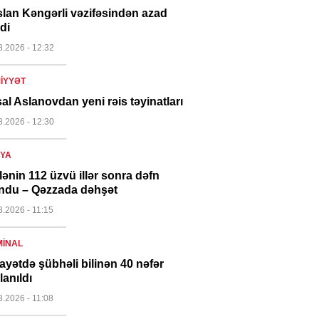
lan Kəngərli vəzifəsindən azad
ldi
8.2026
- 12:32
IYYƏT
al Aslanovdan yeni rəis təyinatları
8.2026
- 12:30
YA
ilənin 112 üzvü illər sonra dəfn
ndu – Qəzzada dəhşət
8.2026
- 11:15
MINAL
ayətdə şübhəli bilinən 40 nəfər
lanıldı
8.2026
- 11:08