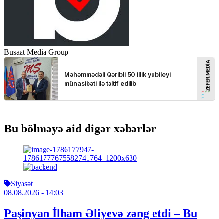
Busaat Media Group
Bu bölməyə aid digər xəbərlər
Siyasət
08.08.2026
- 14:03
Paşinyan İlham Əliyevə zəng etdi – Bu