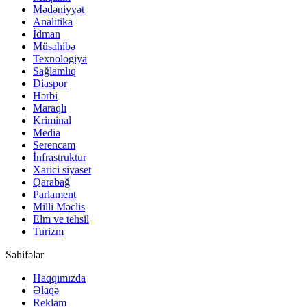
Mədəniyyət
Analitika
İdman
Müsahibə
Texnologiya
Sağlamlıq
Diaspor
Hərbi
Maraqlı
Kriminal
Media
Serencam
İnfrastruktur
Xarici siyaset
Qarabağ
Parlament
Milli Məclis
Elm ve tehsil
Turizm
Səhifələr
Haqqımızda
Əlaqə
Reklam