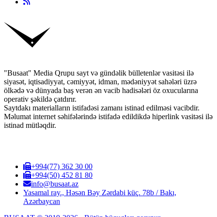
"Busaat" Media Qrupu sayt və gündəlik bülletenlər vasitəsi ilə
siyasət, iqtisadiyyat, cəmiyyət, idman, mədəniyyət sahələri üzrə
ölkədə və dünyada baş verən ən vacib hadisələri öz oxucularına
operativ şəkildə çatdırır.
Saytdakı materialların istifadəsi zamanı istinad edilməsi vacibdir.
Məlumat internet səhifələrində istifadə edildikdə hiperlink vasitəsi ilə
istinad mütləqdir.
+994(77) 362 30 00
+994(50) 452 81 80
info@busaat.az
Yasamal ray., Həsən Bəy Zərdabi küç. 78b / Bakı,
Azərbaycan