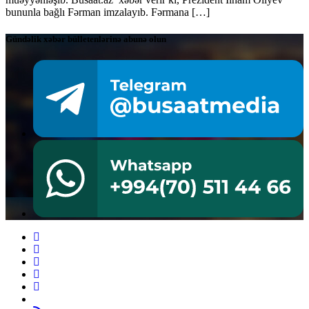
bununla bağlı Fərman imzalayıb. Fərmana […]
Gündəlik xəbər bülletenlərinə abunə olun