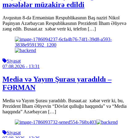
məsələlər müzakirə edildi
Avqustun 8-də Ermənistan Respublikasının Baş naziri Nikol
Paşinyan Azərbaycan Respublikasının Prezidenti İlham Əliyevə
zəng edib. Busaat.az xəbər verir ki, telefon […]
Siyasət
07.08.2026
- 13:31
Media və Yayım Şurası yaradıldı –
FƏRMAN
Media və Yayım Şurası yaradılıb. Busaat.az xəbər verir ki, bu,
Prezident İlham Əliyevin “Dövlət qulluğu haqqında” və “Media
haqqında” Azərbaycan […]
Siyasət