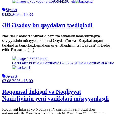
Siyasət
04.08.2026
- 10:33
Əli Əsədov bu qaydaları təsdiqlədi
Nazirlər Kabineti “Müvafiq bazarda sahələrin təmərküzləşmə
səviyyəsinin müəyyən edilməsi Qaydası”nı və “Rəqabət orqanı
tərəfindən təmərküzləşmələrin qiymətləndirilməsi Qaydası”nı təsdiq
edib. Busaat.az […]
Siyasət
03.08.2026
- 15:09
Rəqəmsal İnkişaf və Nəqliyyat
Nazirliyinin yeni vəzifələri müəyyənləşdi
Rəqəmsal İnkişaf və Nəqliyyat Nazirliyinin yeni vəzifələri
müəyyənləşib. Busaat.az xəbər verir ki, Prezident İlham Əliyev