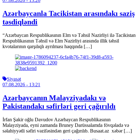
07.08.2026
- 13:26
Azərbaycanla Tacikistan arasındakı saziş
təsdiqləndi
“Azərbaycan Respublikasının Elm və Təhsil Nazirliyi ilə Tacikistan
Respublikasının Təhsil və Elm Nazirliyi arasında illik təhsil
kvotalarının qarşılıqlı ayrılması haqqında […]
Siyasət
07.08.2026
- 13:21
Azərbaycanın Malayziyadakı və
Pakistandakı səfirləri geri çağırıldı
İrfan Şakir oğlu Davudov Azərbaycan Respublikasının
Malayziyada, eyni zamanda Bruney Darüssalamda fövqəladə və
səlahiyyətli səfiri vəzifəsindən geri çağırılıb. Busaat.az xəbər […]