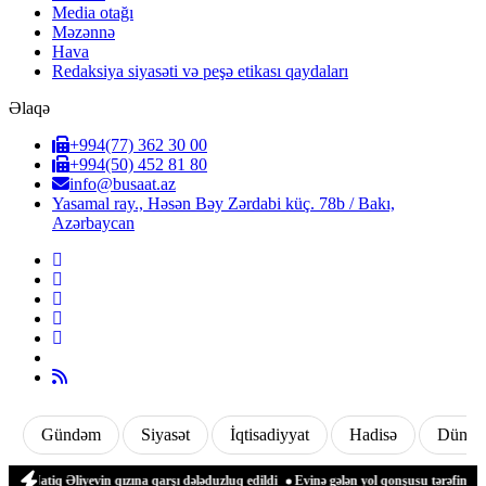
Media otağı
Məzənnə
Hava
Redaksiya siyasəti və peşə etikası qaydaları
Əlaqə
+994(77) 362 30 00
+994(50) 452 81 80
info@busaat.az
Yasamal ray., Həsən Bəy Zərdabi küç. 78b / Bakı,
Azərbaycan
Gündəm
Siyasət
İqtisadiyyat
Hadisə
Dünya
atiq Əliyevin qızına qarşı dələduzluq edildi
Evinə gələn yol qonşusu tərəfindən zə