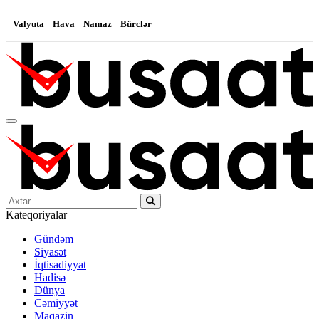
Valyuta
Hava
Namaz
Bürclər
Search…
Kateqoriyalar
Gündəm
Siyasət
İqtisadiyyat
Hadisə
Dünya
Cəmiyyət
Maqazin